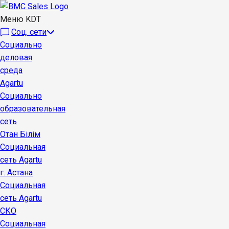
Меню KDT
Соц. сети
Социально
деловая
среда
Agartu
Социально
образовательная
сеть
Отан Бiлiм
Социальная
сеть Agartu
г. Астана
Социальная
сеть Agartu
СКО
Социальная