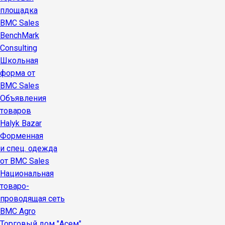
площадка
BMC Sales
BenchMark
Consulting
Школьная
форма от
BMC Sales
Объявления
товаров
Halyk Bazar
Форменная
и спец. одежда
от BMC Sales
Национальная
товаро-
проводящая сеть
BMC Agro
Торговый дом "Асем"