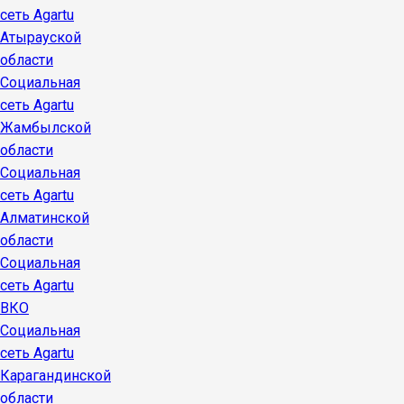
сеть Agartu
Атырауской
области
Социальная
сеть Agartu
Жамбылской
области
Социальная
сеть Agartu
Алматинской
области
Социальная
сеть Agartu
ВКО
Социальная
сеть Agartu
Карагандинской
области