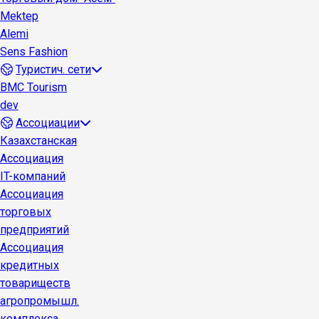
Mektep
Alemi
Sens Fashion
Туристич. сети
BMC Tourism
dev
Ассоциации
Казахстанская
Ассоциация
IT-компаний
Ассоциация
торговых
предприятий
Ассоциация
кредитных
товариществ
агропромышл.
комплекса